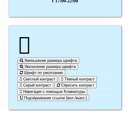
с 17:00-22:00
Уменьшение размера шрифта
Увеличение размера шрифта
Шрифт по умолчанию
Светлый контраст
Тёмный контраст
Серый контраст
Сбросить контраст
Навигация с помощью Клавиатуры
Подчёркивание ссылок (вкл./выкл.)