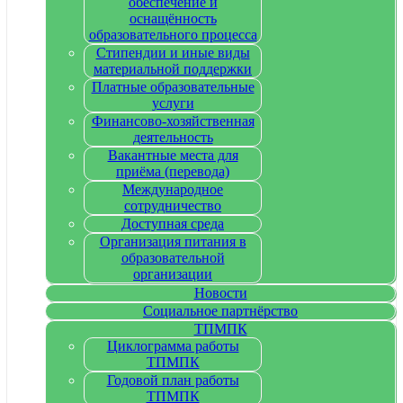
обеспечение и
оснащённость
образовательного процесса
Стипендии и иные виды
материальной поддержки
Платные образовательные
услуги
Финансово-хозяйственная
деятельность
Вакантные места для
приёма (перевода)
Международное
сотрудничество
Доступная среда
Организация питания в
образовательной
организации
Новости
Социальное партнёрство
ТПМПК
Циклограмма работы
ТПМПК
Годовой план работы
ТПМПК