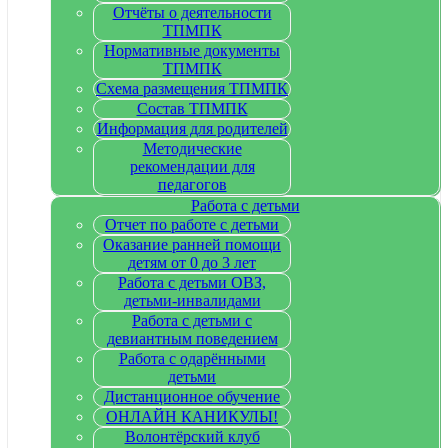
Отчёты о деятельности
ТПМПК
Нормативные документы
ТПМПК
Схема размещения ТПМПК
Состав ТПМПК
Информация для родителей
Методические
рекомендации для
педагогов
Работа с детьми
Отчет по работе с детьми
Оказание ранней помощи
детям от 0 до 3 лет
Работа с детьми ОВЗ,
детьми-инвалидами
Работа с детьми с
девиантным поведением
Работа с одарёнными
детьми
Дистанционное обучение
ОНЛАЙН КАНИКУЛЫ!
Волонтёрский клуб