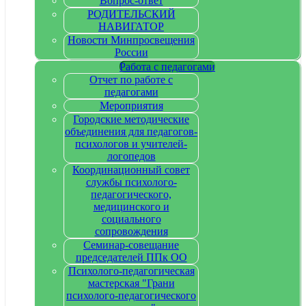
Вопрос-ответ
РОДИТЕЛЬСКИЙ
НАВИГАТОР
Новости Минпросвещения
России
Работа с педагогами
Отчет по работе с
педагогами
Мероприятия
Городские методические
объединения для педагогов-
психологов и учителей-
логопедов
Координационный совет
службы психолого-
педагогического,
медицинского и
социального
сопровождения
Семинар-совещание
председателей ППк ОО
Психолого-педагогическая
мастерская "Грани
психолого-педагогического