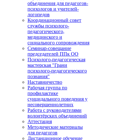
объединения для педагогов-
психологов и учителей-
логопедов
Координационный совет
службы психолого-
педагогического,
медицинского и
социального сопровождения
Семинар-совещание
председателей ППк ОО
Психолого-педагогическая
мастерская "Грани
психолого-педагогического
познания"
Наставничество
Рабочая группа по
профилактике
суицидального поведения у
несовершеннолетних
Работа с руководителями
волонтёрских объединений
Аттестация
Методические материалы
для педагогов
Дистанционное обучение