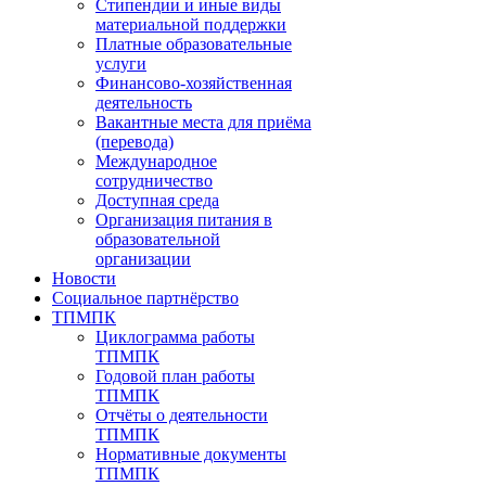
Стипендии и иные виды
материальной поддержки
Платные образовательные
услуги
Финансово-хозяйственная
деятельность
Вакантные места для приёма
(перевода)
Международное
сотрудничество
Доступная среда
Организация питания в
образовательной
организации
Новости
Социальное партнёрство
ТПМПК
Циклограмма работы
ТПМПК
Годовой план работы
ТПМПК
Отчёты о деятельности
ТПМПК
Нормативные документы
ТПМПК