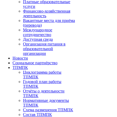
Платные образовательные
услуги
Финансово-хозяйственная
деятельность
Вакантные места для приёма
(перевода)
Международное
сотрудничество
Доступная среда
Организация питания в
образовательной
организации
Новости
Социальное партнёрство
ТПМПК
Циклограмма работы
ТПМПК
Годовой план работы
ТПМПК
Отчёты о деятельности
ТПМПК
Нормативные документы
ТПМПК
Схема размещения ТПМПК
Состав ТПМПК