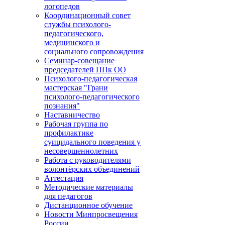
логопедов
Координационный совет
службы психолого-
педагогического,
медицинского и
социального сопровождения
Семинар-совещание
председателей ППк ОО
Психолого-педагогическая
мастерская "Грани
психолого-педагогического
познания"
Наставничество
Рабочая группа по
профилактике
суицидального поведения у
несовершеннолетних
Работа с руководителями
волонтёрских объединений
Аттестация
Методические материалы
для педагогов
Дистанционное обучение
Новости Минпросвещения
России